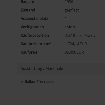
Baujahr
1986
Zustand
gepflegt
Außen­stellplatz
1
Verfügbar ab
sofort
Käufer­provision
3,57 % inkl. MwSt.
Kaufpreis pro m²
1.724,14 EUR
Kaufpreis
85.000 EUR
Ausstattung / Merkmale
✓ Balkon/Terrasse