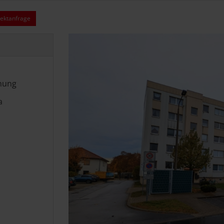
ektanfrage
nung
a