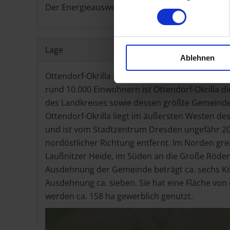
Der Energieausweis befindet sich in Vorbereitu
Lage
Ablehnen
Ottendorf-Okrilla ist eine Gemeinde im Landkrei
rund 10.000 Einwohnern ist Ottendorf-Okrilla 
des Landkreises sowie dessen größte Gemeinde
Ottendorf-Okrilla liegt im äußersten Westen de
und ist vom Stadtzentrum Dresden ungefähr 20
nordöstlicher Richtung entfernt. Im Norden gr
Laußnitzer Heide, im Süden an die Große Röder
Ausdehnung der Gemeinde beträgt ca. sechs Kil
Ausdehnung ca. sieben. Sie hat eine Fläche von 
werden ca. 158 ha gewerblich genutzt.