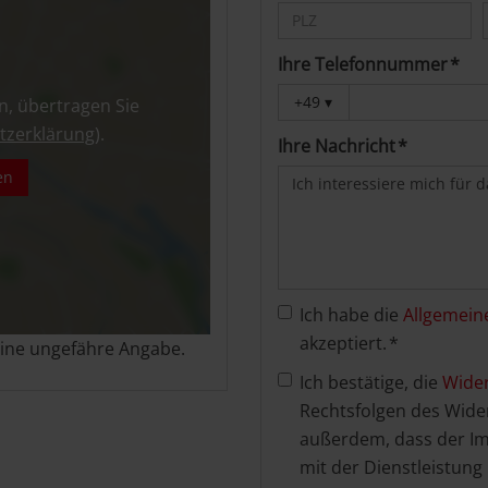
Ihre Telefonnummer *
+49
▾
n, übertragen Sie
tzerklärung
).
Ihre Nachricht *
en
Ich habe die
Allgemein
akzeptiert. *
 eine ungefähre Angabe.
Ich bestätige, die
Wide
Rechtsfolgen des Wider
außerdem, dass der Im
mit der Dienstleistung 