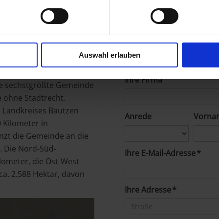
ng.
Direktanfrage
Auswahl erlauben
s Bautzen in Sachsen. Mit
Ihre Firma
die sechstgrößte Gemeinde
 ohne Stadtrecht.
s Landkreises Bautzen
Anrede
Vorna
 Kilometer in
enzt die Gemeinde an die
. Die Nord-Süd-
Ihre E-Mail-Adresse *
ometer, die Ost-West-
ca. 2.588 Hektar, davon
Ihre Adresse *