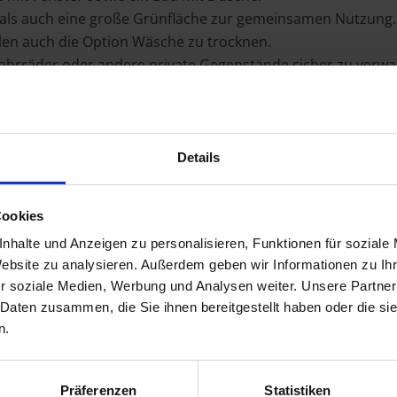
als auch eine große Grünfläche zur gemeinsamen Nutzung.
olen auch die Option Wäsche zu trocknen.
 Fahrräder oder andere private Gegenstände sicher zu verw
Eigennutzer oder eine Neuvermietung geeignet.
Minuten auf der A4 zu sein und braucht von dort lediglich e
Details
Sie sich jederzeit bei uns melden.
r planen einen Besichtigungstermin mit Ihnen.
Cookies
nhalte und Anzeigen zu personalisieren, Funktionen für soziale
Website zu analysieren. Außerdem geben wir Informationen zu I
h bestem Wissen und Gewissen sowie den uns vom Eigentü
r soziale Medien, Werbung und Analysen weiter. Unsere Partner
 Daten zusammen, die Sie ihnen bereitgestellt haben oder die s
ht übernehmen.
n.
ekt zu überprüfen.
Präferenzen
Statistiken