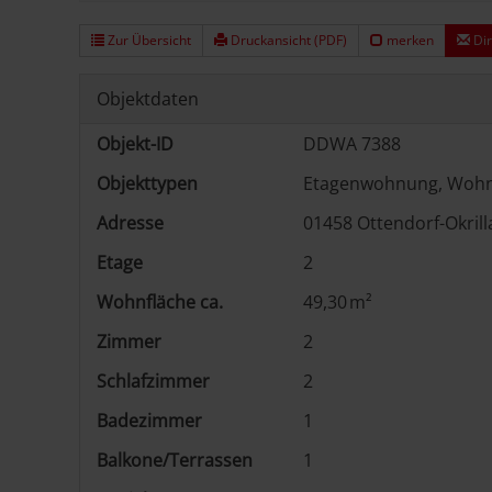
Zur Übersicht
Druckansicht (PDF)
merken
Dir
Objektdaten
Objekt-ID
DDWA 7388
Objekttypen
Etagenwohnung, Woh
Adresse
01458 Ottendorf-Okrill
Etage
2
Wohnfläche ca.
49,30 m²
Zimmer
2
Schlafzimmer
2
Badezimmer
1
Balkone/Terrassen
1