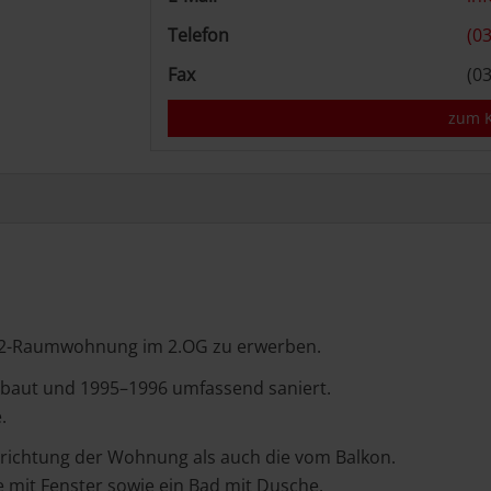
Telefon
(03
Fax
(03
zum K
te 2-Raumwohnung im 2.OG zu erwerben.
rbaut und 1995–1996 umfassend saniert.
.
richtung der Wohnung als auch die vom Balkon.
mit Fenster sowie ein Bad mit Dusche.