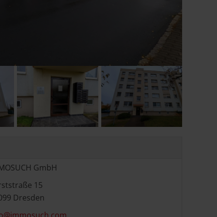
+ 1
MOSUCH GmbH
rststraße 15
099 Dresden
fo@immosuch.com